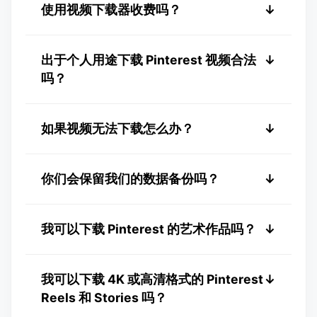
当然可以！Pinvids 对移动设备非常友好，在
使用视频下载器收费吗？
↓
iOS 设备上表现出色。
不，该服务 100% 免费，无任何隐藏费用。
出于个人用途下载 Pinterest 视频合法
↓
吗？
是的，通常允许出于个人灵感或离线观看而下
如果视频无法下载怎么办？
↓
载内容。但是，您不应重新分发、出售或声称
拥有这些媒体的所有权。请始终尊重原作者的
检查您的互联网连接，并确保 Pinterest 链接
知识产权。
你们会保留我们的数据备份吗？
↓
来自公开帖子。
不会。我们优先考虑您的安全，不存储任何用
我可以下载 Pinterest 的艺术作品吗？
↓
户链接或历史记录。
是的！您可以使用 Pinvids 下载 Pins、艺术作
我可以下载 4K 或高清格式的 Pinterest
↓
品和画板。
Reels 和 Stories 吗？