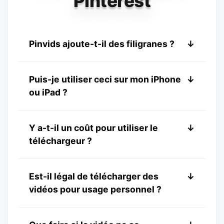
Pinterest
Pinvids ajoute-t-il des filigranes ?
↓
Non. Pinvids fournit des téléchargements
Puis-je utiliser ceci sur mon iPhone
↓
propres dans leur état original. Nous
ou iPad ?
n'ajoutons jamais de filigranes ou logos.
Absolument ! Pinvids est compatible mobile
Y a-t-il un coût pour utiliser le
↓
et fonctionne très bien sur les appareils
téléchargeur ?
iOS.
Non, le service est 100% gratuit sans frais
Est-il légal de télécharger des
↓
cachés.
vidéos pour usage personnel ?
Oui, télécharger du contenu pour