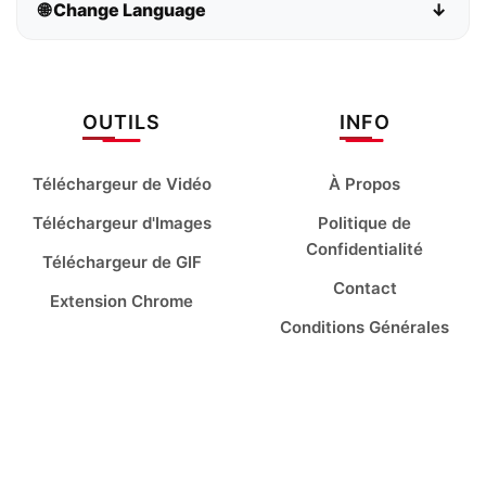
🌐 Change Language
↓
Bahasa Indonesia
Bahasa Melayu
Deutsch
English
OUTILS
INFO
español
français
Téléchargeur de Vidéo
À Propos
italiano
Kiswahili
Téléchargeur d'Images
Politique de
Confidentialité
Téléchargeur de GIF
magyar
Nederlands
Contact
Extension Chrome
Conditions Générales
polski
português
română
Tiếng Việt
Türkçe
русский
українська
العربية