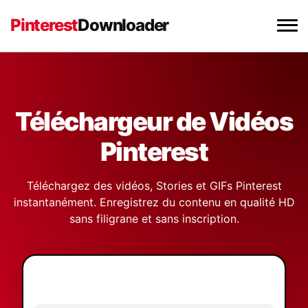
Pinterest
Downloader
Téléchargeur de Vidéo Pinterest
Téléchargeur d'Images Pinterest
Téléchargeur de Vidéos
Pinterest
Téléchargeur de GIF Pinterest
Téléchargez des vidéos, Stories et GIFs Pinterest
Extension Chrome
instantanément. Enregistrez du contenu en qualité HD
sans filigrane et sans inscription.