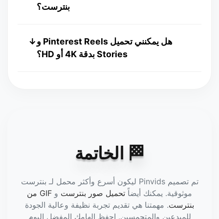
مستخدم أو سجل.
بنترست؟
نعم! يمكنك تحميل الـ Pins والأعمال الفنية
هل يمكنني تحميل Pinterest Reels و
↓
واللوحات باستخدام Pinvids.
Stories بدقة 4K أو HD؟
نعم! يدعم Pinvids جميع تنسيقات بنترست، بما
في ذلك Reels و Stories والـ Pins التقليدية.
يكتشف محركنا أعلى دقة متاحة (HD أو 4K)
لضمان حصولك على أفضل جودة ممكنة.
🏁 الخاتمة
تم تصميم Pinvids ليكون أسرع وأكثر محمل لـ بنترست
موثوقية. يمكنك أيضاً
تحميل صور بنترست
و
GIF من
بنترست
. مهمتنا هي تقديم تجربة نظيفة وعالية الجودة
للمبدعين والمتحمسين. احفظ إلهامك المفضل اليوم