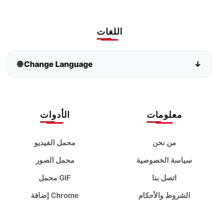
اللغات
🌐 Change Language
↓
Bahasa Indonesia
Bahasa Melayu
Deutsch
English
معلومات
الأدوات
español
français
من نحن
محمل الفيديو
italiano
Kiswahili
سياسة الخصوصية
محمل الصور
اتصل بنا
محمل GIF
magyar
Nederlands
الشروط والأحكام
إضافة Chrome
polski
português