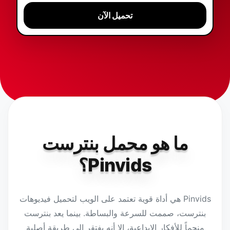
تحميل الآن
ما هو محمل بنترست
Pinvids؟
Pinvids هي أداة قوية تعتمد على الويب لتحميل فيديوهات
بنترست، صممت للسرعة والبساطة. بينما يعد بنترست
منجماً للأفكار الإبداعية، إلا أنه يفتقر إلى طريقة أصلية