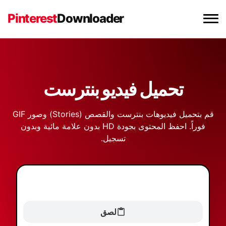
Pinterest
Downloader
محمل فيديو بنترست
تحميل صور بنترست
تحميل فيديو بنترست
تحميل صور GIF من بنترست
قم بتحميل فيديوهات بنترست والقصص (Stories) وصور GIF
فوراً. احفظ المحتوى بجودة HD بدون علامة مائية وبدون
تسجيل.
إضافة Chrome
لصق