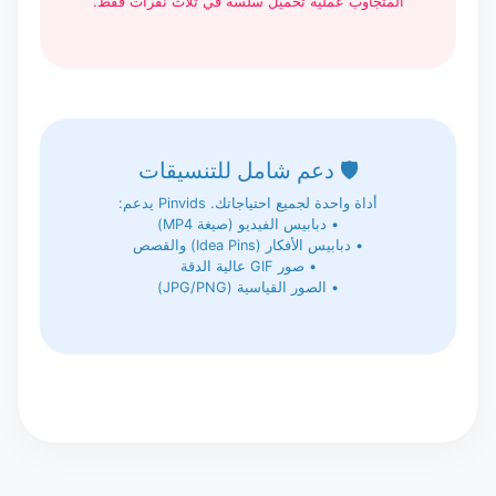
المتجاوب عملية تحميل سلسة في ثلاث نقرات فقط.
🛡️ دعم شامل للتنسيقات
أداة واحدة لجميع احتياجاتك. Pinvids يدعم:
• دبابيس الفيديو (صيغة MP4)
• دبابيس الأفكار (Idea Pins) والقصص
• صور GIF عالية الدقة
• الصور القياسية (JPG/PNG)