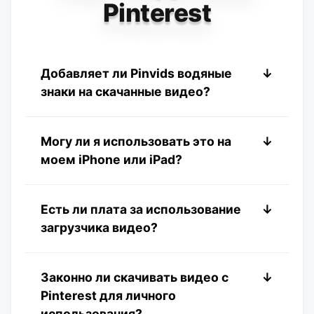
Pinterest
Добавляет ли Pinvids водяные
↓
знаки на скачанные видео?
Нет. Pinvids предоставляет чистые
Могу ли я использовать это на
↓
загрузки в их исходном состоянии. В
моем iPhone или iPad?
отличие от многих других инструментов,
мы никогда не добавляем водяные
знаки, логотипы или брендинг на видео
Абсолютно! Pinvids оптимизирован для
Есть ли плата за использование
↓
или изображения, которые вы
мобильных устройств и отлично
загрузчика видео?
сохраняете.
работает на устройствах iOS.
Нет, сервис на 100% бесплатен без
Законно ли скачивать видео с
↓
скрытых платежей.
Pinterest для личного
использования?