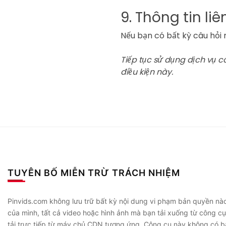
9. Thông tin liê
Nếu bạn có bất kỳ câu hỏi n
Tiếp tục sử dụng dịch vụ c
điều kiện này.
TUYÊN BỐ MIỄN TRỪ TRÁCH NHIỆM
Pinvids.com không lưu trữ bất kỳ nội dung vi phạm bản quyền nà
của mình, tất cả video hoặc hình ảnh mà bạn tải xuống từ công c
tải trực tiếp từ máy chủ CDN tương ứng. Công cụ này không có bấ