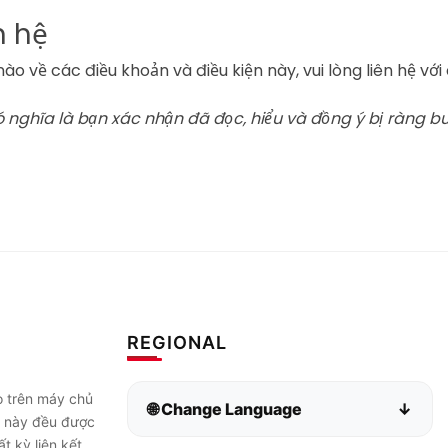
n hệ
ào về các điều khoản và điều kiện này, vui lòng liên hệ vớ
ó nghĩa là bạn xác nhận đã đọc, hiểu và đồng ý bị ràng b
REGIONAL
o trên máy chủ
🌐 Change Language
↓
ụ này đều được
t kỳ liên kết