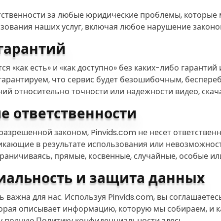
етственности за любые юридические проблемы, которые 
зования наших услуг, включая любое нарушение законо
 гарантий
ся «как есть» и «как доступно» без каких-либо гарантий
гарантируем, что сервис будет безошибочным, беспере
ний относительно точности или надежности видео, скач
ие ответственности
разрешенной законом, Pinvids.com не несет ответственн
никающие в результате использования или невозможнос
ограничиваясь, прямые, косвенные, случайные, особые и
иальность и защита данных
важна для нас. Используя Pinvids.com, вы соглашаетес
орая описывает информацию, которую мы собираем, и ка
у полную Политику конфиденциальности
здесь
.