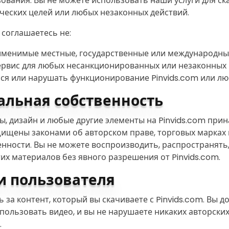
вания. Вы не можете использовать наши услуги для ск
ческих целей или любых незаконных действий.
 соглашаетесь не:
менимые местные, государственные или международны
рвис для любых несанкционированных или незаконных 
я или нарушать функционирование Pinvids.com или люб
альная собственность
пы, дизайн и любые другие элементы на Pinvids.com при
ищены законами об авторском праве, торговых марках 
нности. Вы не можете воспроизводить, распространять
их материалов без явного разрешения от Pinvids.com.
и пользователя
 за контент, который вы скачиваете с Pinvids.com. Вы д
спользовать видео, и вы не нарушаете никаких авторски
.