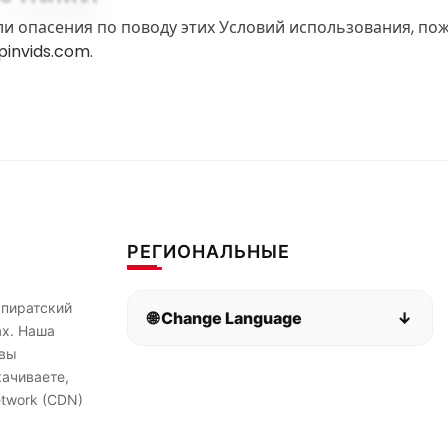
или опасения по поводу этих Условий использования, пож
invids.com
.
РЕГИОНАЛЬНЫЕ
 пиратский
🌐 Change Language
↓
ах. Наша
 вы
Bahasa Indonesia
Bahasa Melayu
качиваете,
etwork (CDN)
Deutsch
English