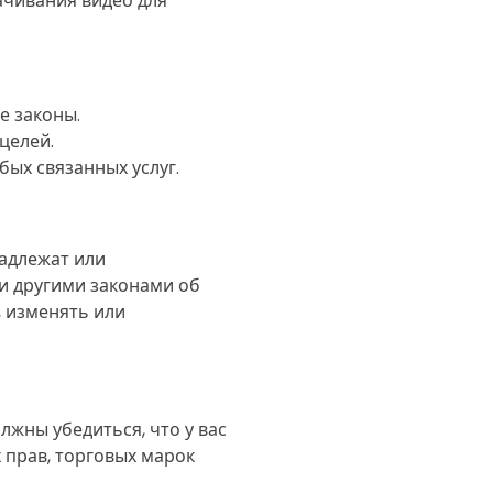
ачивания видео для
е законы.
целей.
ых связанных услуг.
надлежат или
и другими законами об
, изменять или
олжны убедиться, что у вас
х прав, торговых марок