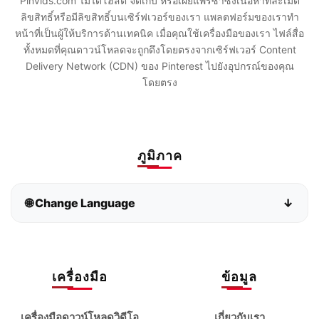
Pinvids.com ไม่ได้โฮสต์ จัดเก็บ หรือเผยแพร่ซ้ำซึ่งเนื้อหาที่ละเมิด
ลิขสิทธิ์หรือมีลิขสิทธิ์บนเซิร์ฟเวอร์ของเรา แพลตฟอร์มของเราทำ
หน้าที่เป็นผู้ให้บริการด้านเทคนิค เมื่อคุณใช้เครื่องมือของเรา ไฟล์สื่อ
ทั้งหมดที่คุณดาวน์โหลดจะถูกดึงโดยตรงจากเซิร์ฟเวอร์ Content
Delivery Network (CDN) ของ Pinterest ไปยังอุปกรณ์ของคุณ
โดยตรง
ภูมิภาค
🌐 Change Language
↓
Bahasa Indonesia
Bahasa Melayu
Deutsch
English
เครื่องมือ
ข้อมูล
español
français
เครื่องมือดาวน์โหลดวิดีโอ
เกี่ยวกับเรา