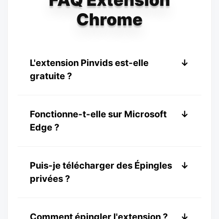
Chrome
L'extension Pinvids est-elle
↓
gratuite ?
Oui, notre extension est 100% gratuite à
Fonctionne-t-elle sur Microsoft
↓
installer et à utiliser sans frais cachés.
Edge ?
Oui ! Comme Edge est basé sur
Puis-je télécharger des Épingles
↓
Chromium, vous pouvez l'installer
privées ?
directement depuis le Chrome Web
Store.
L'extension ne peut télécharger que des
Comment épingler l'extension ?
↓