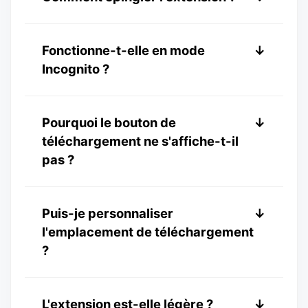
Épingles accessibles publiquement ou
visibles sur votre écran.
Cliquez sur l'icône pièce de puzzle dans
Fonctionne-t-elle en mode
↓
Chrome et cliquez sur l'icône punaise à
Incognito ?
côté de Pinvids.
Oui, vous devez activer "Autoriser en
Pourquoi le bouton de
↓
navigation privée" dans les paramètres
téléchargement ne s'affiche-t-il
de l'extension.
pas ?
Essayez de rafraîchir la page. Si cela
Puis-je personnaliser
↓
persiste, réinstallez l'extension.
l'emplacement de téléchargement
?
Vous pouvez modifier l'emplacement de
L'extension est-elle légère ?
↓