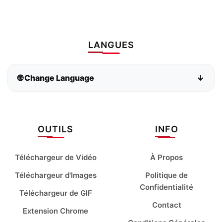
LANGUES
🌐 Change Language
↓
Bahasa Indonesia
Bahasa Melayu
Deutsch
English
OUTILS
INFO
español
français
Téléchargeur de Vidéo
À Propos
italiano
Kiswahili
Téléchargeur d'Images
Politique de
Confidentialité
Téléchargeur de GIF
magyar
Nederlands
Contact
Extension Chrome