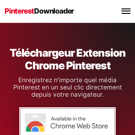
Pinterest
Downloader
Téléchargeur de Vidéo Pinterest
Téléchargeur d'Images Pinterest
Téléchargeur Extension
Chrome Pinterest
Téléchargeur de GIF Pinterest
Enregistrez n'importe quel média
Extension Chrome
Pinterest en un seul clic directement
depuis votre navigateur.