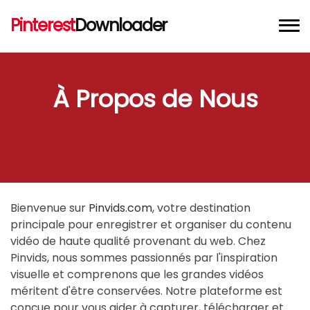
Pinterest
Downloader
Téléchargeur de Vidéo Pinterest
À Propos de Nous
Téléchargeur d'Images Pinterest
Téléchargeur de GIF Pinterest
Extension Chrome
Bienvenue sur
Pinvids.com
, votre destination
principale pour enregistrer et organiser du contenu
vidéo de haute qualité provenant du web. Chez
Pinvids, nous sommes passionnés par l'inspiration
visuelle et comprenons que les grandes vidéos
méritent d'être conservées. Notre plateforme est
conçue pour vous aider à capturer, télécharger et