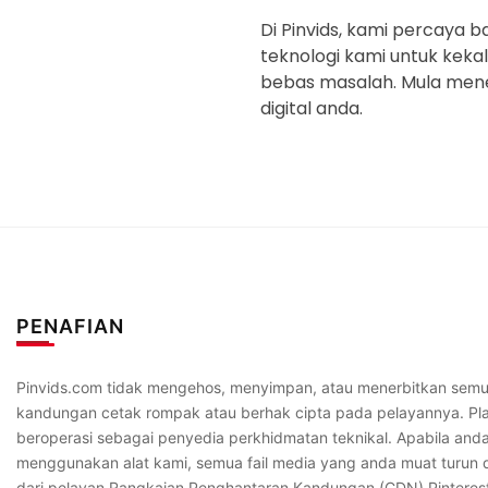
Di Pinvids, kami percaya
teknologi kami untuk kek
bebas masalah. Mula men
digital anda.
PENAFIAN
Pinvids.com tidak mengehos, menyimpan, atau menerbitkan semu
kandungan cetak rompak atau berhak cipta pada pelayannya. Pl
beroperasi sebagai penyedia perkhidmatan teknikal. Apabila and
menggunakan alat kami, semua fail media yang anda muat turun d
dari pelayan Rangkaian Penghantaran Kandungan (CDN) Pinterest