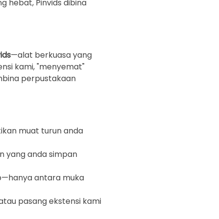
 hebat, Pinvids dibina
ids
—alat berkuasa yang
ensi kami, "menyemat"
mbina perpustakaan
ikan muat turun anda
n yang anda simpan
ib—hanya antara muka
tau pasang ekstensi kami