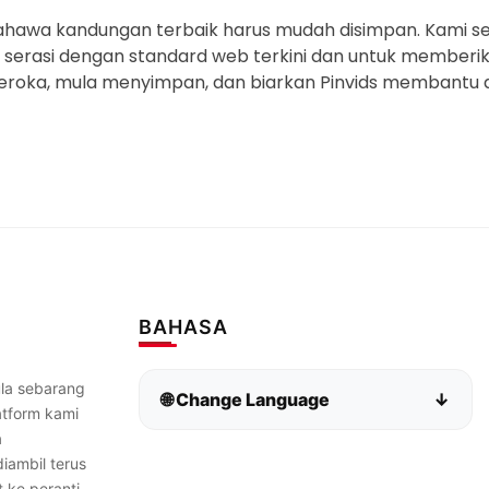
 bahawa kandungan terbaik harus mudah disimpan. Kami s
al serasi dengan standard web terkini dan untuk membe
eroka, mula menyimpan, dan biarkan Pinvids membantu 
BAHASA
la sebarang
🌐 Change Language
↓
atform kami
a
Bahasa Indonesia
Bahasa Melayu
iambil terus
 ke peranti