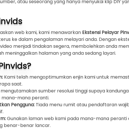
mber, atau seseorang yang hanya menyukai klip DIY yang
nvids
asaskan web kami, kami menawarkan
Ekstensi Pelayar Pinv
 terus ke dalam pengalaman melayari anda. Dengan ekst
 video menjadi tindakan segera, membolehkan anda me
ah meninggalkan halaman yang anda sedang layari.
Pinvids?
n:
Kami telah mengoptimumkan enjin kami untuk memast
rapa saat.
mengutamakan sumber resolusi tinggi supaya kandunga
a mana-mana peranti.
tkan Pengguna:
Tiada menu rumit atau pendaftaran waj
f.
rm:
Gunakan laman web kami pada mana-mana peranti a
ng benar-benar lancar.