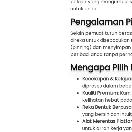
pelajar yang mengumpul su
untuk anda.
Pengalaman Pi
Selain pemuat turun ber
direka untuk disepadukan
(pinning) dan menyimpan
peribadi anda tanpa pern
Mengapa Pilih 
Kecekapan & Kelajua
diproses dalam bebe
Kualiti Premium:
Kami 
kelihatan hebat pad
Reka Bentuk Berpusa
yang bersih dan intuiti
Alat Merentas Platfo
untuk aliran kerja ya