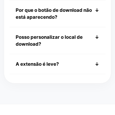
alfinete ao lado do Pinvids.
Sim, você precisa habilitar "Permitir em
Por que o botão de download não
↓
modo Anônimo" nas configurações da
está aparecendo?
extensão.
Tente atualizar a página. Se persistir,
Posso personalizar o local de
↓
reinstale a extensão.
download?
Você pode alterar o local de download
A extensão é leve?
↓
padrão nas configurações do seu
navegador Chrome.
Sim, ela é otimizada para ter impacto
zero no desempenho do seu navegador.