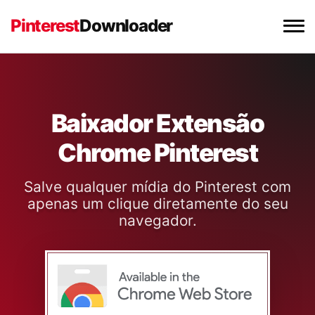
Pinterest
Downloader
Baixador de Vídeos do Pinterest
Baixador de Imagens do Pinterest
Baixador Extensão
Chrome Pinterest
Baixador de GIFs do Pinterest
Salve qualquer mídia do Pinterest com
Extensão para Chrome
apenas um clique diretamente do seu
navegador.