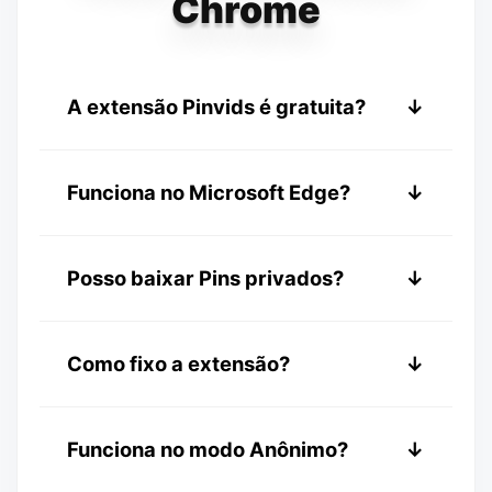
Chrome
A extensão Pinvids é gratuita?
↓
Sim, nossa extensão é 100% gratuita
Funciona no Microsoft Edge?
↓
para instalar e usar sem custos ocultos.
Sim! Como o Edge é construído no
Posso baixar Pins privados?
↓
Chromium, você pode instalá-lo
diretamente da Chrome Web Store.
A extensão só pode baixar Pins que são
Como fixo a extensão?
↓
publicamente acessíveis ou visíveis na
sua tela.
Clique no ícone de peça de quebra-
Funciona no modo Anônimo?
↓
cabeça no Chrome e clique no ícone de