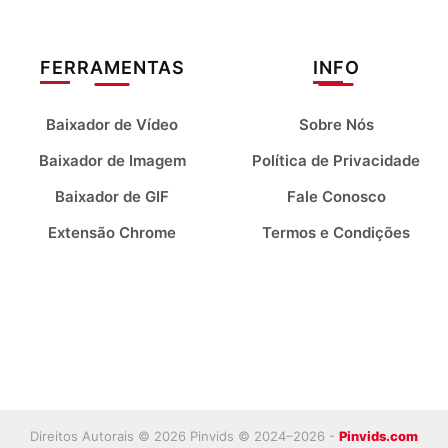
Bahasa Indonesia
Bahasa Melayu
Deutsch
English
FERRAMENTAS
INFO
español
français
Baixador de Vídeo
Sobre Nós
italiano
Kiswahili
Baixador de Imagem
Política de Privacidade
Baixador de GIF
Fale Conosco
magyar
Nederlands
Extensão Chrome
Termos e Condições
polski
português
română
Tiếng Việt
Türkçe
русский
українська
العربية
Direitos Autorais © 2026 Pinvids © 2024–
2026
-
Pinvids.com