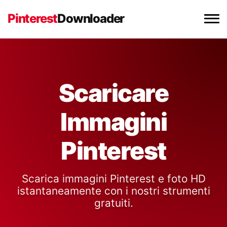
Pinterest
Downloader
Scaricatore Video Pinterest
Scaricare Immagini Pinterest
Scaricare
Scaricare GIF Pinterest
Immagini
Estensione Chrome
Pinterest
Scarica immagini Pinterest e foto HD
istantaneamente con i nostri strumenti
gratuiti.