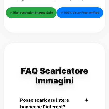
✅ High resolution Images Safe
✅ 100% Virus-Free verified
FAQ Scaricatore
Immagini
Posso scaricare intere
↓
bacheche Pinterest?