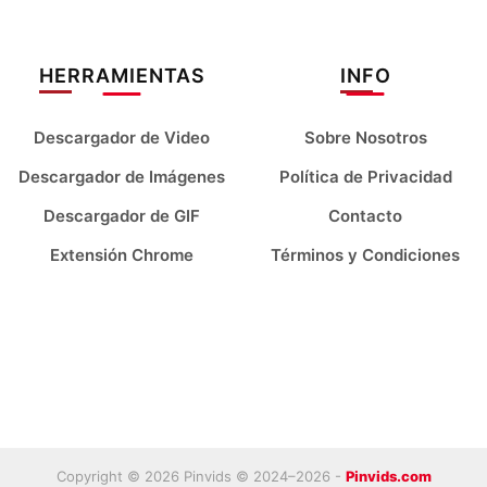
Bahasa Indonesia
Bahasa Melayu
Deutsch
English
HERRAMIENTAS
INFO
español
français
Descargador de Video
Sobre Nosotros
italiano
Kiswahili
Descargador de Imágenes
Política de Privacidad
Descargador de GIF
Contacto
magyar
Nederlands
Extensión Chrome
Términos y Condiciones
polski
português
română
Tiếng Việt
Türkçe
русский
українська
العربية
Copyright © 2026 Pinvids © 2024–
2026
-
Pinvids.com